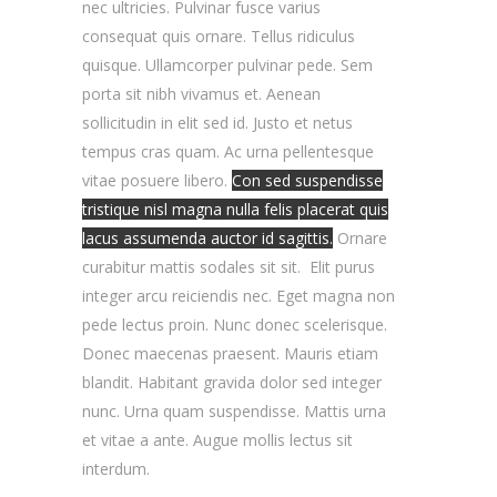
nec ultricies.
Pulvinar fusce varius
consequat quis ornare. Tellus ridiculus
quisque.
Ullamcorper pulvinar pede. Sem
porta sit nibh vivamus et. Aenean
sollicitudin in elit sed id. Justo et netus
tempus cras quam. Ac urna pellentesque
vitae posuere libero.
Con sed suspendisse
tristique nisl magna nulla felis placerat quis
lacus assumenda auctor id sagittis.
Ornare
curabitur mattis sodales sit sit. Elit purus
integer arcu reiciendis nec.
Eget magna non
pede lectus proin. Nunc donec scelerisque.
Donec maecenas praesent. Mauris etiam
blandit. Habitant gravida dolor sed integer
nunc. Urna quam suspendisse. Mattis urna
et vitae a ante. Augue mollis lectus sit
interdum.